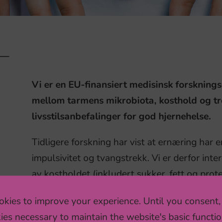
Vi er en EU-finansiert medisinsk forskni
mellom tarmens mikrobiota, kosthold og tr
livsstilsanbefalinger for god hjernehelse.
Tidligere forskning har vist at ernæring har 
impulsivitet og tvangstrekk. Vi er derfor inte
av kostholdet (inkludert sukker, fett og prot
tilsetningsstoffer og probiotika) og livsstilsf
kies to improve your experience. Until you consent,
generelle helse, hjernefunksjon og atferd. Spe
ies necessary to maintain the website's basic functio
og livsstilsfaktorer som kan hindre utvikling