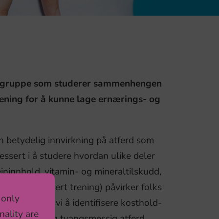
ngsgruppe som studerer sammenhengen
ening for å kunne lage ernærings- og
en betydelig innvirkning på atferd som
ressert i å studere hvordan ulike deler
eininnhold, vitamin- og mineraltilskudd,
aktorer (inkludert trening) påvirker folks
 only
sielt ønsker vi å identifisere kosthold-
nality are
 av impulsiv og tvangsmessig atferd