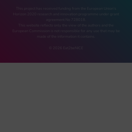
This project has received funding from the European Union’s
Horizon 2020 research and innovation programme under grant
agreement No 728018.
This website reflects only the view of the authors and the
European Commission is not responsible for any use that may be
made of the information it contains.
© 2026 Eat2beNICE