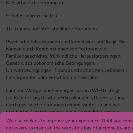
8. Psychotische Störungen
9. Selbstmordverhalten
10. Trauma und stressbedingte Störungen
Psychische Erkrankungen sind kompliziert und fragil. Sie
können durch Kombinationen von Faktoren wie
Familiengeschichte, frühkindliche Herausforderungen,
Genetik, sozioökonomische Bedingungen,
Umweltbedingungen, Trauma und schlechten Lebensstil
hervorgerufen oder verschlimmert werden.
Laut der Weltgesundheitsorganisation
(WHO)
steigt
die Rate der psychischen Erkrankungen: „Die Belastung
durch psychische Störungen nimmt weiter zu und hat
erhebliche Auswirkungen auf die Gesundheit und die
bedeutendsten sozialen, menschenrechtlichen und
We use cookies to improve your experience. Until you cons
wirtschaftlichen Folgen in allen Ländern der Welt.“ Es
necessary to maintain the website's basic functionality are 