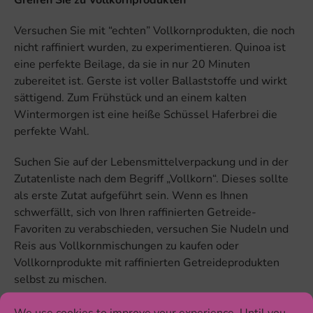
Versuchen Sie mit “echten” Vollkornprodukten, die noch
nicht raffiniert wurden, zu experimentieren. Quinoa ist
eine perfekte Beilage, da sie in nur 20 Minuten
zubereitet ist. Gerste ist voller Ballaststoffe und wirkt
sättigend. Zum Frühstück und an einem kalten
Wintermorgen ist eine heiße Schüssel Haferbrei die
perfekte Wahl.
Suchen Sie auf der Lebensmittelverpackung und in der
Zutatenliste nach dem Begriff „Vollkorn“. Dieses sollte
als erste Zutat aufgeführt sein. Wenn es Ihnen
schwerfällt, sich von Ihren raffinierten Getreide-
Favoriten zu verabschieden, versuchen Sie Nudeln und
Reis aus Vollkornmischungen zu kaufen oder
Vollkornprodukte mit raffinierten Getreideprodukten
selbst zu mischen.
Essen Sie mehr Meeresfrüchte
We use cookies to improve your experience. Until you