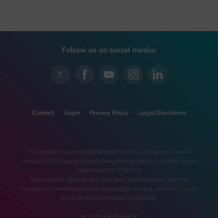
Follow us on social media:
Contact
Login
Privacy Policy
Legal Disclaimer
This project has received funding from the European Union’s
Horizon 2020 research and innovation programme under grant
agreement No 728018.
This website reflects only the view of the authors and the
European Commission is not responsible for any use that may be
made of the information it contains.
© 2026 Eat2beNICE