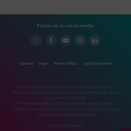
Follow us on social media:
Contact
Login
Privacy Policy
Legal Disclaimer
This project has received funding from the European Union’s
Horizon 2020 research and innovation programme under grant
agreement No 728018.
This website reflects only the view of the authors and the
European Commission is not responsible for any use that may be
made of the information it contains.
© 2026 Eat2beNICE