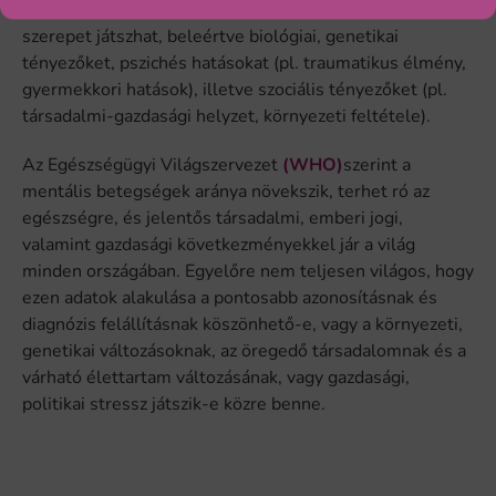
A mentális betegség kialakulásában számos faktor
szerepet játszhat, beleértve biológiai, genetikai
tényezőket, pszichés hatásokat (pl. traumatikus élmény,
gyermekkori hatások), illetve szociális tényezőket (pl.
társadalmi-gazdasági helyzet, környezeti feltétele).
Az Egészségügyi Világszervezet
(WHO)
szerint a
mentális betegségek aránya növekszik, terhet ró az
egészségre, és jelentős társadalmi, emberi jogi,
valamint gazdasági következményekkel jár a világ
minden országában. Egyelőre nem teljesen világos, hogy
ezen adatok alakulása a pontosabb azonosításnak és
diagnózis felállításnak köszönhető-e, vagy a környezeti,
genetikai változásoknak, az öregedő társadalomnak és a
várható élettartam változásának, vagy gazdasági,
politikai stressz játszik-e közre benne.