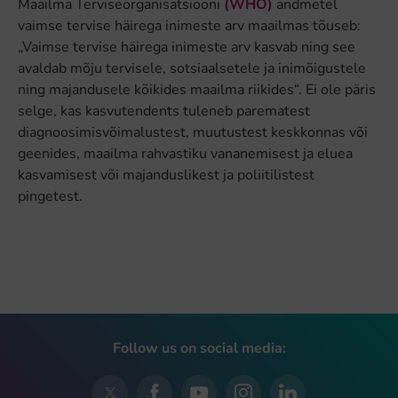
Maailma Terviseorganisatsiooni
(WHO)
andmetel
vaimse tervise häirega inimeste arv maailmas tõuseb:
„Vaimse tervise häirega inimeste arv kasvab ning see
avaldab mõju tervisele, sotsiaalsetele ja inimõigustele
ning majandusele kõikides maailma riikides“. Ei ole päris
selge, kas kasvutendents tuleneb parematest
diagnoosimisvõimalustest, muutustest keskkonnas või
geenides, maailma rahvastiku vananemisest ja eluea
kasvamisest või majanduslikest ja poliitilistest
pingetest.
Follow us on social media: