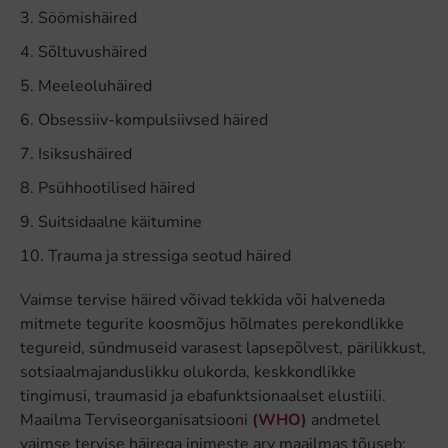
Söömishäired
Sõltuvushäired
Meeleoluhäired
Obsessiiv-kompulsiivsed häired
Isiksushäired
Psühhootilised häired
Suitsidaalne käitumine
Trauma ja stressiga seotud häired
Vaimse tervise häired võivad tekkida või halveneda
mitmete tegurite koosmõjus hõlmates perekondlikke
tegureid, sündmuseid varasest lapsepõlvest, pärilikkust,
sotsiaalmajanduslikku olukorda, keskkondlikke
tingimusi, traumasid ja ebafunktsionaalset elustiili.
Maailma Terviseorganisatsiooni
(WHO)
andmetel
vaimse tervise häirega inimeste arv maailmas tõuseb: