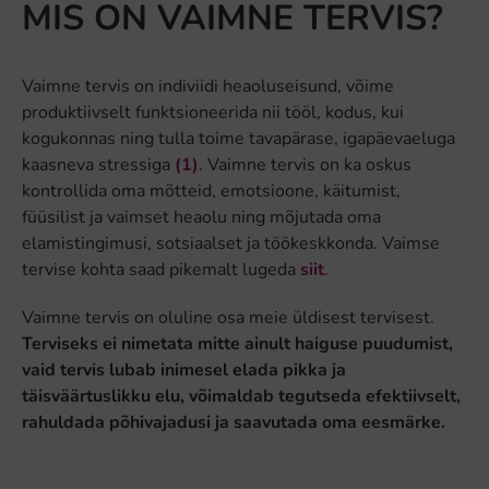
MIS ON VAIMNE TERVIS?
Vaimne tervis on indiviidi heaoluseisund, võime
produktiivselt funktsioneerida nii tööl, kodus, kui
kogukonnas ning tulla toime tavapärase, igapäevaeluga
kaasneva stressiga
(1)
. Vaimne tervis on ka oskus
kontrollida oma mõtteid, emotsioone, käitumist,
füüsilist ja vaimset heaolu ning mõjutada oma
elamistingimusi, sotsiaalset ja töökeskkonda. Vaimse
tervise kohta saad pikemalt lugeda
siit
.
Vaimne tervis on oluline osa meie üldisest tervisest.
Terviseks ei nimetata mitte ainult haiguse puudumist,
vaid tervis lubab inimesel elada pikka ja
täisväärtuslikku elu, võimaldab tegutseda efektiivselt,
rahuldada põhivajadusi ja saavutada oma eesmärke.