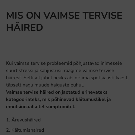
MIS ON VAIMSE TERVISE
HÄIRED
Kui vaimse tervise probleemid põhjustavad inimesele
suurt stressi ja kahjustusi, räägime vaimse tervise
häirest. Sellisel juhul peaks abi otsima spetsialisti käest,
täpselt nagu muude haiguste puhul.
Vaimse tervise häired on jaotatud erinevateks
kategooriateks, mis põhinevad käitumuslikel ja
emotsionaalsetel sümptomitel.
Ärevushäired
Käitumishäired