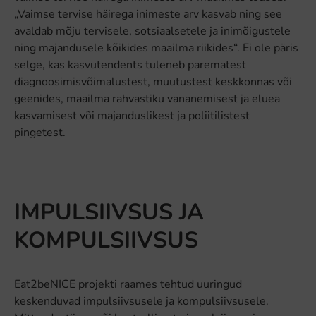
„Vaimse tervise häirega inimeste arv kasvab ning see
avaldab mõju tervisele, sotsiaalsetele ja inimõigustele
ning majandusele kõikides maailma riikides“. Ei ole päris
selge, kas kasvutendents tuleneb parematest
diagnoosimisvõimalustest, muutustest keskkonnas või
geenides, maailma rahvastiku vananemisest ja eluea
kasvamisest või majanduslikest ja poliitilistest
pingetest.
IMPULSIIVSUS JA
KOMPULSIIVSUS
Eat2beNICE projekti raames tehtud uuringud
keskenduvad impulsiivsusele ja kompulsiivsusele.