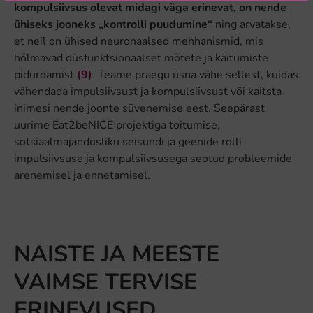
kompulsiivsus olevat midagi väga erinevat, on nende
ühiseks jooneks „kontrolli puudumine“
ning arvatakse,
et neil on ühised neuronaalsed mehhanismid, mis
hõlmavad düsfunktsionaalset mõtete ja käitumiste
pidurdamist
(9)
. Teame praegu üsna vähe sellest, kuidas
vähendada impulsiivsust ja kompulsiivsust või kaitsta
inimesi nende joonte süvenemise eest. Seepärast
uurime Eat2beNICE projektiga toitumise,
sotsiaalmajandusliku seisundi ja geenide rolli
impulsiivsuse ja kompulsiivsusega seotud probleemide
arenemisel ja ennetamisel.
NAISTE JA MEESTE
VAIMSE TERVISE
ERINEVUSED