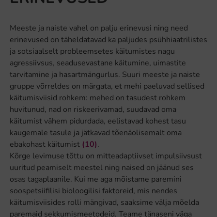
Meeste ja naiste vahel on palju erinevusi ning need
erinevused on täheldatavad ka paljudes psühhiaatrilistes
ja sotsiaalselt probleemsetes käitumistes nagu
agressiivsus, seadusevastane käitumine, uimastite
tarvitamine ja hasartmängurlus. Suuri meeste ja naiste
gruppe võrreldes on märgata, et mehi paeluvad sellised
käitumisviisid rohkem: mehed on tasudest rohkem
huvitunud, nad on riskeerivamad, suudavad oma
käitumist vähem pidurdada, eelistavad kohest tasu
kaugemale tasule ja jätkavad tõenäolisemalt oma
ebakohast käitumist
(10)
.
Kõrge levimuse tõttu on mitteadaptiivset impulsiivsust
uuritud peamiselt meestel ning naised on jäänud ses
osas tagaplaanile. Kui me aga mõistame paremini
soospetsiifilisi bioloogilisi faktoreid, mis nendes
käitumisviisides rolli mängivad, saaksime välja mõelda
paremaid sekkumismeetodeid. Teame tänaseni väga