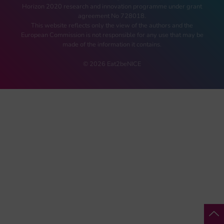
Horizon 2020 research and innovation programme under grant
agreement No 728018.
This website reflects only the view of the authors and the
European Commission is not responsible for any use that may be
made of the information it contains.
© 2026 Eat2beNICE