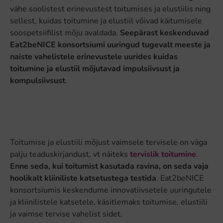
vähe soolistest erinevustest toitumises ja elustiilis ning
sellest, kuidas toitumine ja elustiil võivad käitumisele
soospetsiifilist mõju avaldada.
Seepärast keskenduvad
Eat2beNICE konsortsiumi uuringud tugevalt meeste ja
naiste vahelistele erinevustele uurides kuidas
toitumine ja elustiil mõjutavad impulsiivsust ja
kompulsiivsust
.
Toitumise ja elustiili mõjust vaimsele tervisele on väga
palju teaduskirjandust, vt näiteks
tervislik toitumine
.
Enne seda, kui toitumist kasutada ravina, on seda vaja
hoolikalt kliiniliste katsetustega testida
. Eat2beNICE
konsortsiumis keskendume innovatiivsetele uuringutele
ja kliinilistele katsetele, käsitlemaks toitumise, elustiili
ja vaimse tervise vahelist sidet.