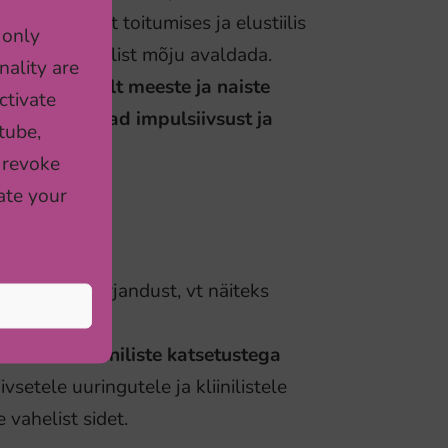
rinevustest toitumises ja elustiilis
 only
le soospetsiifilist mõju avaldada.
nality are
gud tugevalt meeste ja naiste
ctivate
stiil mõjutavad impulsiivsust ja
tube,
 revoke
ate your
alju teaduskirjandust, vt näiteks
oolikalt kliiniliste katsetustega
etele uuringutele ja kliinilistele
e vahelist sidet.