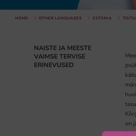
HOME
OTHER LANGUAGES
ESTONIA
TOITU
NAISTE JA MEESTE
Mees
VAIMSE TERVISE
ERINEVUSED
psüh
käit
märg
huvi
tas
Kõrg
on j
fakt