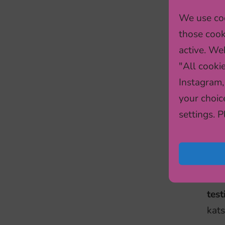
sekk
We use coo
ning
those cook
See
active. Web
vahe
"All cooki
kom
Instagram,
your choic
settings. 
Toit
terv
Enne
test
kats