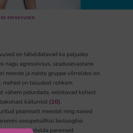
ISE ERINEVUSED
nevused on täheldatavad ka paljudes
tes nagu agressiivsus, seadusevastane
ri meeste ja naiste gruppe võrreldes on
em: mehed on tasudest rohkem
st vähem pidurdada, eelistavad kohest
ebakohast käitumist
(10)
.
uritud peamiselt meestel ning naised
mini soospetsiifilisi bioloogilisi
aaksime välja mõelda paremaid