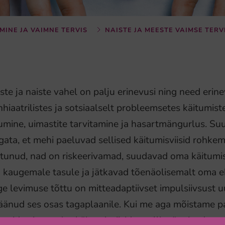
MINE JA VAIMNE TERVIS
NAISTE JA MEESTE VAIMSE TERV
te ja naiste vahel on palju erinevusi ning need eri
hiaatrilistes ja sotsiaalselt probleemsetes käitumis
umine, uimastite tarvitamine ja hasartmängurlus. Suu
ata, et mehi paeluvad sellised käitumisviisid rohk
tunud, nad on riskeerivamad, suudavad oma käitumi
u kaugemale tasule ja jätkavad tõenäolisemalt oma 
e levimuse tõttu on mitteadaptiivset impulsiivsust u
äänud ses osas tagaplaanile. Kui me aga mõistame pare
oreid, mis nendes käitumisviisides rolli mängivad, s