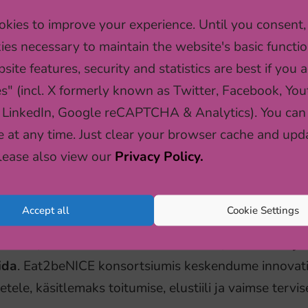
umismeetodeid. Teame tänaseni väga vähe soolistest e
kies to improve your experience. Until you consent,
 sellest, kuidas toitumine ja elustiil võivad käitumise
ies necessary to maintain the website's basic functio
pärast keskenduvad Eat2beNICE konsortsiumi uurin
site features, security and statistics are best if you a
listele erinevustele uurides kuidas toitumine ja elu
es" (incl. X formerly known as Twitter, Facebook, You
pulsiivsust
.
 LinkedIn, Google reCAPTCHA & Analytics). You can
e at any time. Just clear your browser cache and upd
Please also view our
Privacy Policy.
umise ja elustiili mõjust vaimsele tervisele on väga p
Accept all
Cookie Settings
islik toitumine
.
 seda, kui toitumist kasutada ravina, on seda vaja h
ida
. Eat2beNICE konsortsiumis keskendume innovatiivs
etele, käsitlemaks toitumise, elustiili ja vaimse tervis