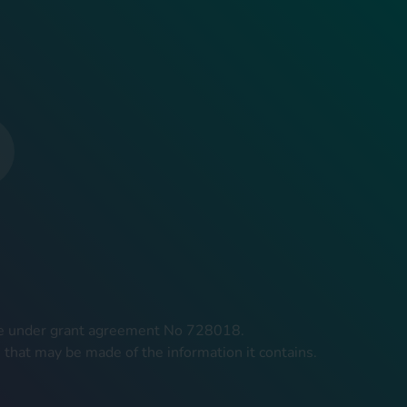
mme under grant agreement No 728018.
 that may be made of the information it contains.