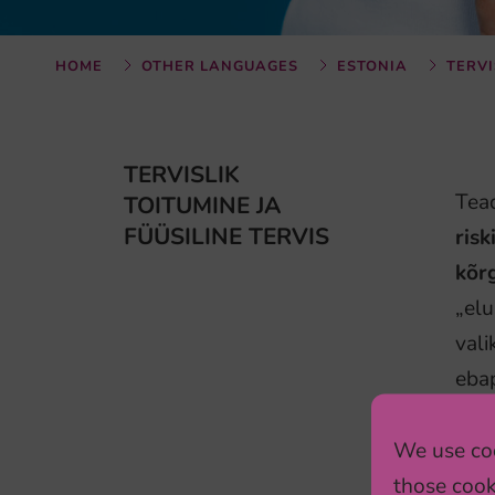
HOME
OTHER LANGUAGES
ESTONIA
TERVI
TERVISLIK
Tea
TOITUMINE JA
FÜÜSILINE TERVIS
ris
kõr
„elu
vali
ebap
toid
We use coo
Food
those cook
palj