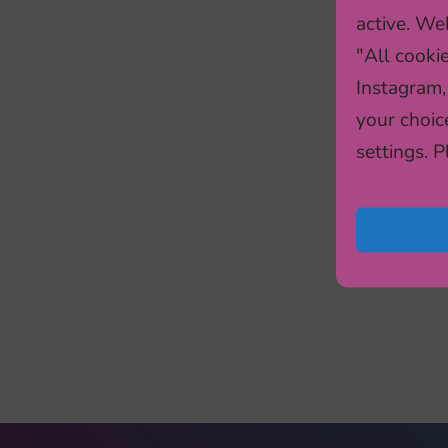
active. Web
toid
"All cooki
Tav
Instagram,
süsi
your choic
lag
settings. 
nt 
glü
rasv
kult