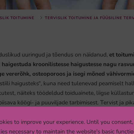
SLIK TOITUMINE
TERVISLIK TOITUMINE JA FÜÜSILINE TER
duslikud uuringud ja tõendus on näidanud,
et toitu
ki haigestuda kroonilistesse haigustesse nagu rasv
ge vererõhk, osteoporoos ja isegi mõned vähivormi
stiili haigusteks“, kuna need tulenevad peamiselt hal
kutest, näiteks töödeldud toiduainete, liigse küllastun
iisava köögi- ja puuviljade tarbimisest. Tervist ja pi
uvalikud ja toidulisandite valikud. Euroopa toidual
kies to improve your experience. Until you consent,
 Information Council – EUFIC) on välja töötanud to
ies necessary to maintain the website's basic functio
udes Euroopa riikides ja milles on arvesse võetud riik