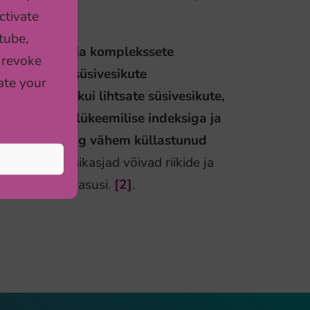
ctivate
tube,
öögiviljade ja komplekssete
 revoke
kaunviljad – süsivesikute
ate your
 aeglasem kui lihtsate süsivesikute,
n madalama glükeemilise indeksiga ja
) söömist ning vähem küllastunud
ist.
Kuigi üksikasjad võivad riikide ja
hel palju sarnasusi.
[2]
.