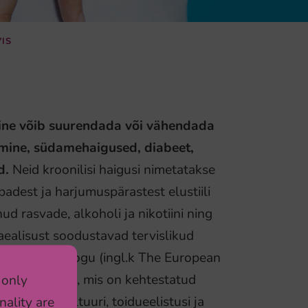
VIS
mine võib suurendada või vähendada
umine, südamehaigused, diabeet,
d.
Neid kroonilisi haigusi nimetatakse
badest ja harjumuspärastest elustiili
ud rasvade, alkoholi ja nikotiini ning
kaealisust soodustavad tervislikud
ase teabe nõukogu (ingl.k The European
 only
idusoovitused, mis on kehtestatud
nality are
ide rahvuskultuuri, toidueelistusi ja