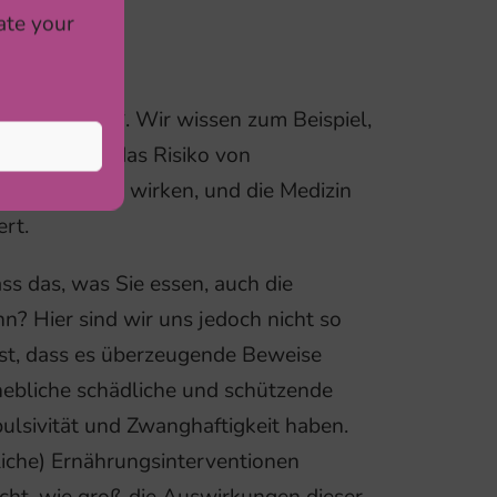
ate your
t was du isst“. Wir wissen zum Beispiel,
ibt, die auf das Risiko von
-Erkrankungen wirken, und die Medizin
ert.
s das, was Sie essen, auch die
n? Hier sind wir uns jedoch nicht so
 ist, dass es überzeugende Beweise
ebliche schädliche und schützende
lsivität und Zwanghaftigkeit haben.
bliche) Ernährungsinterventionen