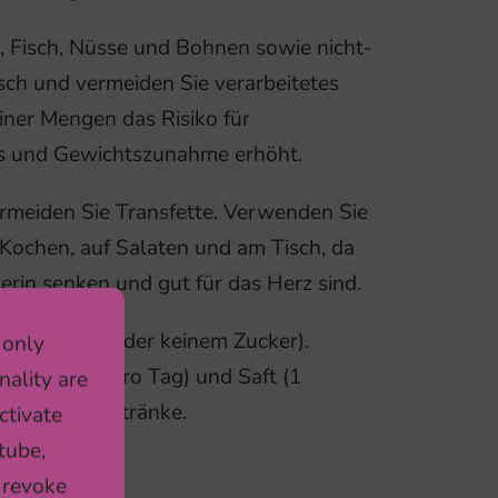
el, Fisch, Nüsse und Bohnen sowie nicht-
isch und vermeiden Sie verarbeitetes
iner Mengen das Risiko für
bs und Gewichtszunahme erhöht.
ermeiden Sie Transfette. Verwenden Sie
Kochen, auf Salaten und am Tisch, da
erin senken und gut für das Herz sind.
e (mit wenig oder keinem Zucker).
 only
 Portionen pro Tag) und Saft (1
nality are
kerhaltige Getränke.
ctivate
tube,
 revoke
t lesen