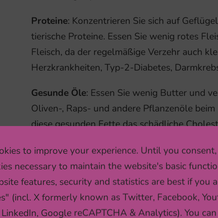
Proteine
: Konzentrieren Sie sich auf Geflüg
tierische Proteine. Essen Sie wenig rotes Fle
Fleisch, da der regelmäßige Verzehr auch kle
Herzkrankheiten, Typ-2-Diabetes, Darmkre
Gesunde Öle
: Essen Sie wenig Butter und v
Oliven-, Raps- und andere Pflanzenöle beim 
diese gesunden Fette das schädliche Cholest
Wasser
: Trinken Sie Wasser, Tee oder Kaffe
kies to improve your experience. Until you consent,
Reduzieren Sie Milch und Milchprodukte (1-2
ies necessary to maintain the website's basic functio
kleines Glas pro Tag) und vermeiden Sie zuc
site features, security and statistics are best if you a
es" (incl. X formerly known as Twitter, Facebook, You
 LinkedIn, Google reCAPTCHA & Analytics). You can
hier
können Sie mehr über die Mittelmeerdiä