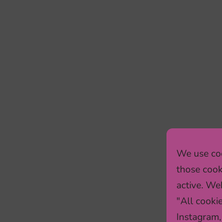
We use coo
those cook
active. Web
"All cooki
Instagram,