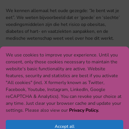
We kennen allemaal het oude gezegde: “Je bent wat je
eet”. We weten bijvoorbeeld dat er ‘goede’ en ‘slechte’
voedingsmiddelen zijn die het risico op obesitas,
diabetes of hart- en vaatziekten aanpakken, en de
medische wetenschap weet veel over hoe dit werkt.
Wat als we je zouden vertellen dat wat we eten ook
We use cookies to improve your experience. Until you
invloed kan hebben op de manier waarop de hersenen
consent, only those cookies necessary to maintain the
werken? Hier zijn we echter niet zo zeker van hoe het
website's basic functionality are active. Website
werkt. Wat we weten is dat er overtuigend bewijs is van
features, security and statistics are best if you activate
een aanzienlijke impact – zowel schadelijk als
"All cookies" (incl. X formerly known as Twitter,
beschermend – van voedingscomponenten op gedrag
Facebook, Youtube, Instagram, LinkedIn, Google
zoals impulsiviteit en compulsiviteit. Het is nog niet
reCAPTCHA & Analytics). You can revoke your choice at
duidelijk of specifieke (maar veel voorkomende)
any time. Just clear your browser cache and update your
voedingsinterventies ook daadwerkelijk werken. Wat
settings. Please also view our
Privacy Policy.
nog belangrijker is, we weten niet echt hoe groot de
impact (effectgrootte) van deze niet-farmacologische
Accept all
interventies zal zijn, wat vragen oproept als: kunnen we