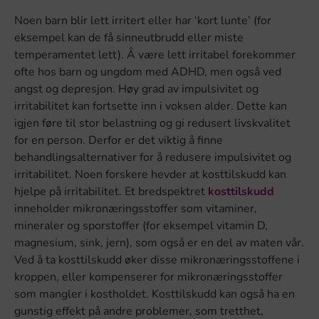
Noen barn blir lett irritert eller har ‘kort lunte’ (for
eksempel kan de få sinneutbrudd eller miste
temperamentet lett). Å være lett irritabel forekommer
ofte hos barn og ungdom med ADHD, men også ved
angst og depresjon. Høy grad av impulsivitet og
irritabilitet kan fortsette inn i voksen alder. Dette kan
igjen føre til stor belastning og gi redusert livskvalitet
for en person. Derfor er det viktig å finne
behandlingsalternativer for å redusere impulsivitet og
irritabilitet. Noen forskere hevder at kosttilskudd kan
hjelpe på irritabilitet. Et bredspektret
kosttilskudd
inneholder mikronæringsstoffer som vitaminer,
mineraler og sporstoffer (for eksempel vitamin D,
magnesium, sink, jern), som også er en del av maten vår.
Ved å ta kosttilskudd øker disse mikronæringsstoffene i
kroppen, eller kompenserer for mikronæringsstoffer
som mangler i kostholdet. Kosttilskudd kan også ha en
gunstig effekt på andre problemer, som tretthet,