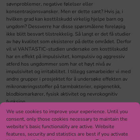
søvnproblemer, negative følelser eller
konsentrasjonsvansker. Men er dette sant? Hvis ja, i
hvilken grad kan kosttilskudd virkelig hjelpe barn og
ungdom? Dessverre har disse spørsmålene foreløpig
ikke blitt besvart tilstrekkelig. Så langt er det få studier
av høy kvalitet som eksisterer på dette området. Derfor
vil vi VANTASTIC-studien undersøke om kosttilskudd
har en effekt på impulsivitet, kompulsiv og aggressiv
atferd hos ungdommer som har et høyt nivå av
impulsivitet og irritabilitet. I tillegg samarbeider vi med
andre grupper i prosjektet for å undersøke effekten av
mikronæringsstoffer på tarmbakterier, epigenetikk,
blodbiomarkører, fysisk aktivitet og nevrokognitiv
funksjon.
We use cookies to improve your experience. Until you
VANTASTIC (Vitaminer og næringsstoffer som
consent, only those cookies necessary to maintain the
supplement for impulsivitet, irritabilitet og
website's basic functionality are active. Website
kompulsivitet) studiedesign
features, security and statistics are best if you activate